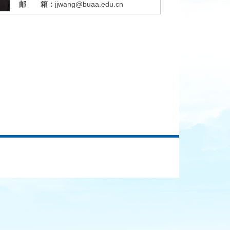
邮 箱：
jjwang@buaa.edu.cn