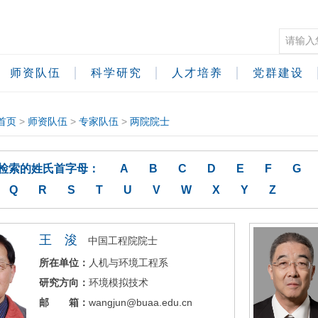
师资队伍
科学研究
人才培养
党群建设
首页
>
师资队伍
>
专家队伍
>
两院院士
检索的姓氏首字母：
A
B
C
D
E
F
G
Q
R
S
T
U
V
W
X
Y
Z
王 浚
中国工程院院士
所在单位：
人机与环境工程系
研究方向：
环境模拟技术
邮 箱：
wangjun@buaa.edu.cn