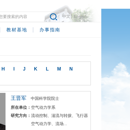
中文
English
教材基地
办事指南
H
I
J
K
L
M
N
王晋军
中国科学院院士
所在单位：
空气动力学系
研究方向：
流动控制、湍流与转捩、飞行器
空气动力学、流场...